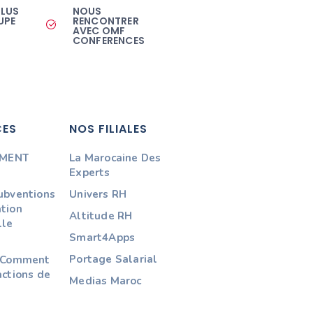
PLUS
NOUS
UPE
RENCONTRER
AVEC OMF
CONFERENCES
CES
NOS FILIALES
MENT
La Marocaine Des
N
Experts
subventions
Univers RH
ation
Altitude RH
lle
Smart4Apps
Portage Salarial
: Comment
actions de
Medias Maroc